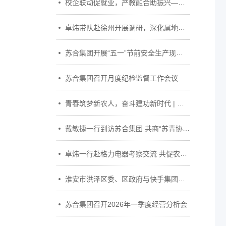
校企联动促就业，产教融合助振兴——江苏警官学院到苏合集团开展访企拓岗促就业专项活动
卓炜带队赴徐州开展调研，深化属地协同发展
苏合集团开展“五一”节前安全生产现场检查
苏合集团召开月度纪检监督工作会议
青春筑梦新农人，奋斗建功新时代 | 苏合集团开展“新农人——用奋斗织梦青春”主题培训暨“五四运动”107周年主题团日活动
戴敏捷一行到访苏合集团 共商“苏青协作”深化合作
卓炜一行赴格力电器考察交流 共促农产品冷链物流深化合作
淮安市洪泽区委、区政府与快手集团共赴苏合集团开展调研座谈
苏合集团召开2026年一季度经营分析会