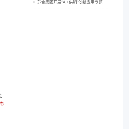
苏合集团开展“AI+供销”创新应用专题培训，赋能数字化转型提质增效
会
地