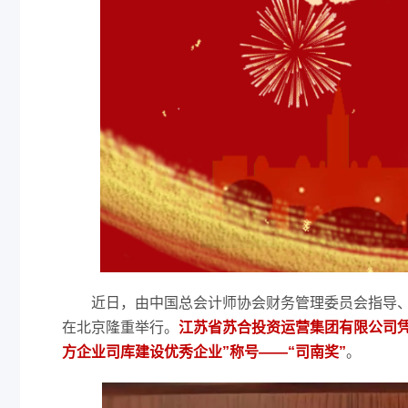
近日，由中国总会计师协会财务管理委员会指导、中
在北京隆重举行。
江苏省苏合投资运营集团有限公司
方企业司库建设优秀企业”称号——“司南奖”
。