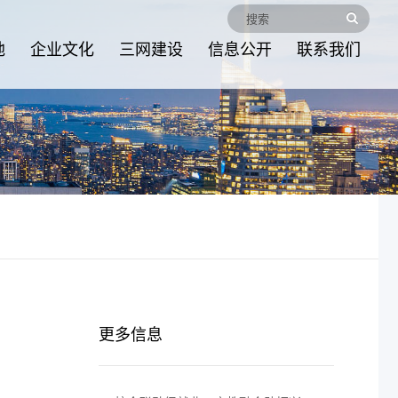
地
企业文化
三网建设
信息公开
联系我们
更多信息