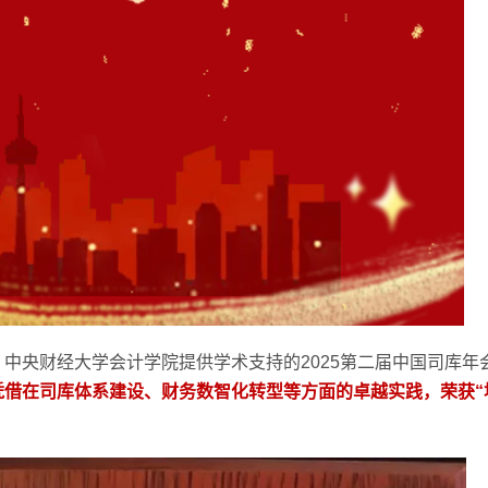
央财经大学会计学院提供学术支持的2025第二届中国司库年
凭借在司库体系建设、财务数智化转型等方面的卓越实践，荣获“