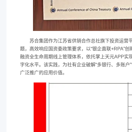
苏合集团作为江苏省供销合作总社旗下投资运营平台
题，高效响应国资委政策要求，以“银企直联+RPA”
融资全生命周期线上管理体系，依托掌上天元APP实
字化水平。该实践，为社有企业破解“多银行、多账户
广泛推广的应用价值。