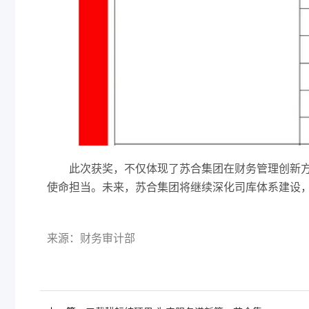
此次获奖，不仅体现了苏合集团在财务管理创新方
使命担当。未来，苏合集团将继续深化司库体系建设
来源：财务审计部