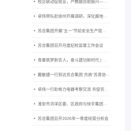
校企联动促就业，产教融合助振兴——江苏警官学院到苏合集团开展访企拓岗促就业专项活动
卓炜带队赴徐州开展调研，深化属地协同发展
苏合集团开展“五一”节前安全生产现场检查
苏合集团召开月度纪检监督工作会议
青春筑梦新农人，奋斗建功新时代 | 苏合集团开展“新农人——用奋斗织梦青春”主题培训暨“五四运动”107周年主题团日活动
戴敏捷一行到访苏合集团 共商“苏青协作”深化合作
卓炜一行赴格力电器考察交流 共促农产品冷链物流深化合作
淮安市洪泽区委、区政府与快手集团共赴苏合集团开展调研座谈
苏合集团召开2026年一季度经营分析会